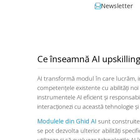
Newsletter
Ce înseamnă AI upskillin
AI transformă modul în care lucrăm, ind
competențele existente cu abilități noi
instrumentele AI eficient și responsabi
interacționezi cu această tehnologie și 
Modulele din Ghid AI
sunt construite 
se pot dezvolta ulterior abilități speci
utilizeze și să evalueze tehnologiile AI