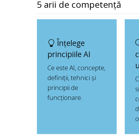
5 arii de competență
Înțelege
principiile AI
c
u
Ce este AI, concepte,
definiții, tehnici și
C
principii de
s
funcționare.
c
d
o