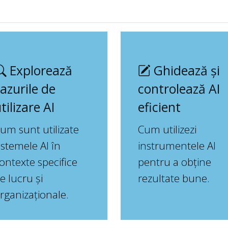
Explorează
Ghidează și
azurile de
controlează AI
tilizare AI
eficient
um sunt utilizate
Cum utilizezi
istemele AI în
instrumentele AI
ontexte specifice
pentru a obține
e lucru și
rezultate bune.
rganizaționale.