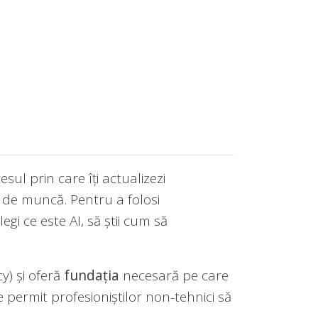
sul prin care îți actualizezi
l de muncă. Pentru a folosi
elegi ce este AI, să știi cum să
y) și oferă
fundația
necesară pe care
e permit profesioniștilor non-tehnici să