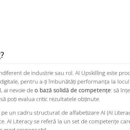
g?
iferent de industrie sau rol. AI Upskilling este proce
 digitale, pentru a-ți îmbunătăți performanța la locu
l, ai nevoie de
o bază solidă de competențe
: să înț
să poți evalua critic rezultatele obținute.
pe un cadru structurat de alfabetizare AI (AI Literac
fice. AI Literacy se referă la un set de competențe car
 în mod responsabil.