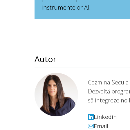
instrumentelor AI.
Autor
Cozmina Secula l
Dezvoltă program
să integreze noil
Linkedin
Email