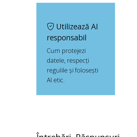
Utilizează AI
responsabil
Cum protejezi
datele, respecți
regulile și folosești
AI etic.