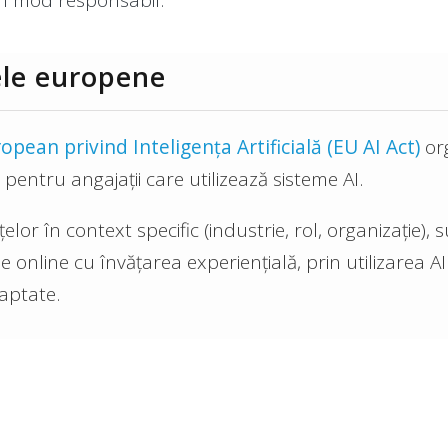
țele europene
ean privind Inteligența Artificială (EU AI Act)
org
 pentru angajații care utilizează sisteme AI.
or în context specific (industrie, rol, organizație)
nline cu învățarea experiențială, prin utilizarea AI
daptate.