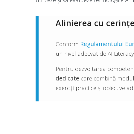
Alinierea cu cerin
Conform
Regulamentului Europ
un nivel adecvat de AI Literacy
Pentru dezvoltarea competențel
dedicate
care combină module o
exerciții practice și obiective a