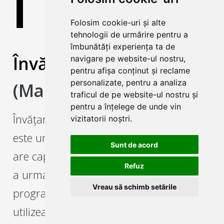
Î
Folosim cookie-uri și alte
tehnologii de urmărire pentru a
îmbunătăți experiența ta de
Învățare automată
navigare pe website-ul nostru,
pentru afișa conținut și reclame
personalizate, pentru a analiza
(Machine Learning)
traficul de pe website-ul nostru și
pentru a înțelege de unde vin
Învățarea automată (Machine Learning)
vizitatorii noștri.
este un tip de inteligență artificială care
Sunt de acord
are capacitatea de a învăța din date fără
Refuz
a urma instrucțiuni explicite de
Vreau să schimb setările
programare. Sistemele de acest tip
utilizează algoritmi și modele statistice