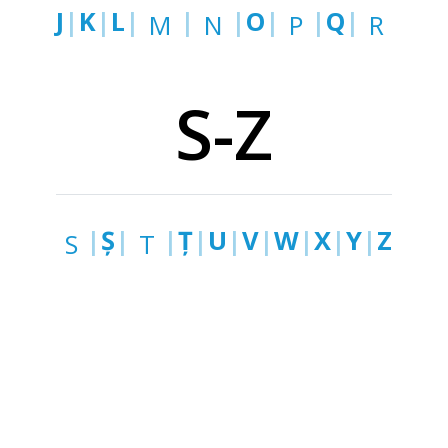
J
|
K
|
L
|
|
|
O
|
|
Q
|
M
N
P
R
S-Z
|
Ș
|
|
Ț
|
U
|
V
|
W
|
X
|
Y
|
Z
S
T