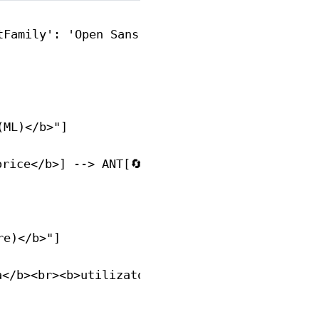
Family': 'Open Sans' }}}%%

ML)</b>"]

orice</b>] --> ANT[🔄 <b>Antrenament</b>]

e)</b>"]

a</b><br><b>utilizator/</b><br><b>proces</b>]
