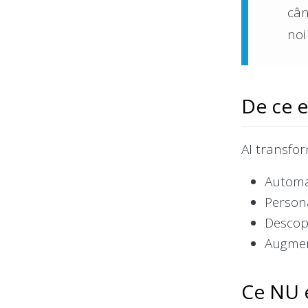
cân
noi
De ce e
AI transfo
Automat
Persona
Descope
Augmen
Ce NU e