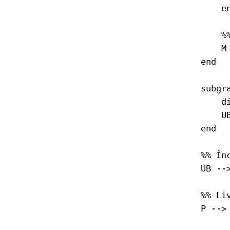
        en
        %
        M 
    end

    subgr
        di
        U
    end

    %% În
    UB -->
    %% Liv
    P --> 