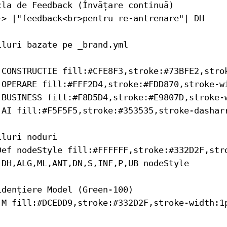
cla de Feedback (Învățare continuă)

-> |"feedback<br>pentru re-antrenare"| DH

iluri bazate pe _brand.yml

 CONSTRUCTIE fill:#CFE8F3,stroke:#73BFE2,strok
 OPERARE fill:#FFF2D4,stroke:#FDD870,stroke-wi
 BUSINESS fill:#F8D5D4,stroke:#E9807D,stroke-w
 AI fill:#F5F5F5,stroke:#353535,stroke-dasharr
luri noduri

Def nodeStyle fill:#FFFFFF,stroke:#332D2F,stro
 DH,ALG,ML,ANT,DN,S,INF,P,UB nodeStyle

idențiere Model (Green-100)
