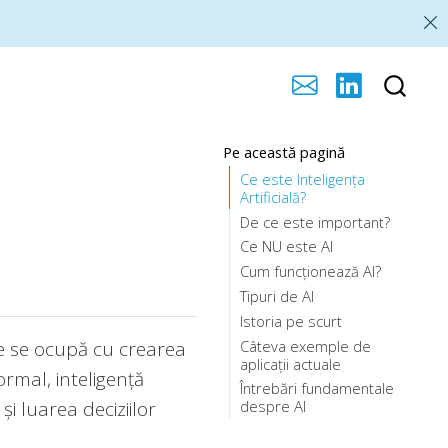
Pe această pagină
Ce este Inteligența
Artificială?
De ce este important?
Ce NU este AI
Cum funcționează AI?
Tipuri de AI
Istoria pe scurt
Câteva exemple de
e se ocupă cu crearea
aplicații actuale
ormal, inteligență
Întrebări fundamentale
i luarea deciziilor
despre AI