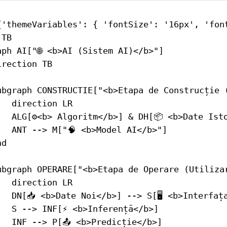
{'themeVariables': { 'fontSize': '16px', 'font
TB

ph AI["🌐 <b>AI (Sistem AI)</b>"]

rection TB

ubgraph CONSTRUCTIE["<b>Etapa de Construcție (
  direction LR

   ALG[⚙️<b> Algoritm</b>] & DH[📦 <b>Date Ist
   ANT --> M["🧠 <b>Model AI</b>"]

d

ubgraph OPERARE["<b>Etapa de Operare (Utilizar
  direction LR

  DN[📥 <b>Date Noi</b>] --> S[🖥️ <b>Interfaț
   S --> INF[⚡ <b>Inferență</b>]

  INF --> P[📤 <b>Predicție</b>]
