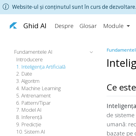
Website-ul și conținutul sunt în curs de dezvoltare.
Ghid AI
Despre
Glosar
Module
Fundamentel
Fundamentele AI
Introducere
Inteli
1. Inteligența Artificială
2. Date
3. Algoritm
Ce este 
4. Machine Learning
5. Antrenament
6. Pattern/Tipar
Inteligența 
7. Model AI
de sisteme 
8. Inferență
umană: recu
9. Predicție
10. Sistem AI
bazate pe 