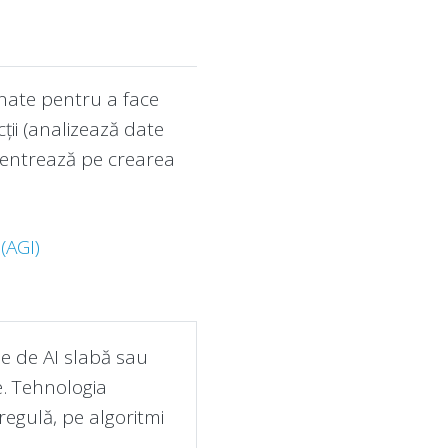
renate pentru a face
ții (analizează date
ncentrează pe crearea
(AGI)
le de AI slabă sau
e. Tehnologia
regulă, pe algoritmi