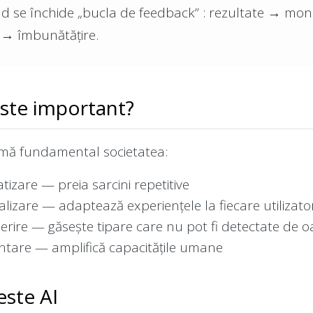
d se închide „bucla de feedback” : rezultate → mon
 → îmbunătățire.
ste important?
rmă fundamental societatea:
izare — preia sarcini repetitive
lizare — adaptează experiențele la fiecare utilizato
rire — găsește tipare care nu pot fi detectate de 
tare — amplifică capacitățile umane
ste AI