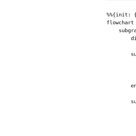
%%{init: 
flowchart 
    subgra
        di
        s
          
         
         
        en
        s
          
          
         
          