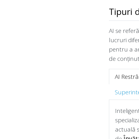
Tipuri 
AI se refer
lucruri dif
pentru a an
de conținut
AI Restr
Superintel
Inteligen
specializ
actuală s
de
Învă