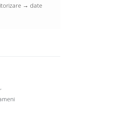
itorizare → date
r
oameni