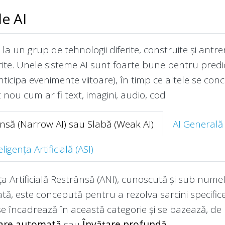
de AI
ă la un grup de tehnologii diferite, construite și ant
erite. Unele sisteme AI sunt foarte bune pentru predic
ticipa evenimente viitoare), în timp ce altele se co
 nou cum ar fi text, imagini, audio, cod.
ânsă (Narrow AI) sau Slabă (Weak AI)
AI Generală 
igența Artificială (ASI)
ța Artificială Restrânsă (ANI), cunoscută și sub nume
ată, este concepută pentru a rezolva sarcini specific
e încadrează în această categorie și se bazează, de 
țare automată
sau
Învățare profundă
.