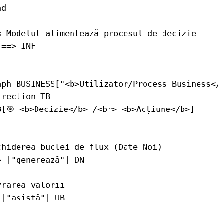
d

% Modelul alimentează procesul de decizie

==> INF

aph BUSINESS["<b>Utilizator/Process Business</
rection TB

B[🎯 <b>Decizie</b> /<br> <b>Acțiune</b>]

chiderea buclei de flux (Date Noi)

 |"generează"| DN

rarea valorii

|"asistă"| UB
