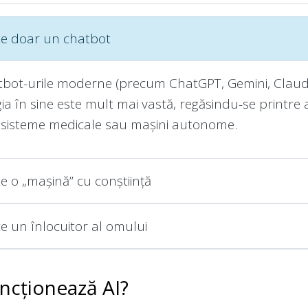
te doar un chatbot
tbot-urile moderne (precum ChatGPT, Gemini, Claude
ia în sine este mult mai vastă, regăsindu-se printre 
 sisteme medicale sau mașini autonome.
te o „mașină” cu conștiință
te un înlocuitor al omului
ncționează AI?