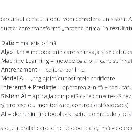
parcursul acestui modul vom considera un sistem AI 
ducție” care transformă „materie primă” în
rezultat
Date
= materia primă
Algoritm
= metoda prin care se învață și se calcul
Machine Learning
= metodologia prin care se înva
Antrenament
= „calibrarea” liniei
Model AI
= „reglajele”/cunoștințele codificate
Inferență + Predicție
= operarea zilnică + rezultatul
Sistem AI
= aplicația completă care conectează rez
și procese (cu monitorizare, controale și feedback)
AI
= domeniul (metodologia, setul de metode și prac
este „umbrela” care le include pe toate, însă valoar