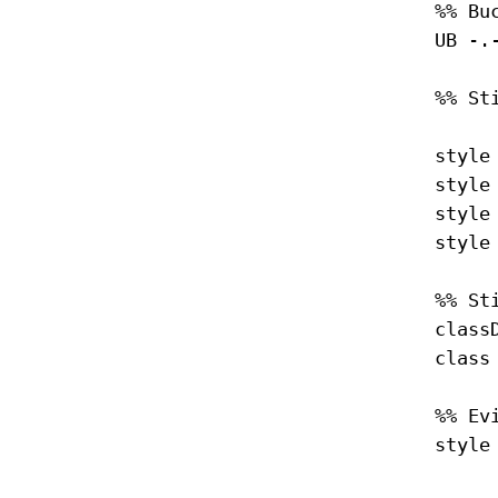
    %% Bu
    UB -.
    %% St
    style
    style
    style
    style
    %% Sti
    class
    class
    %% Ev