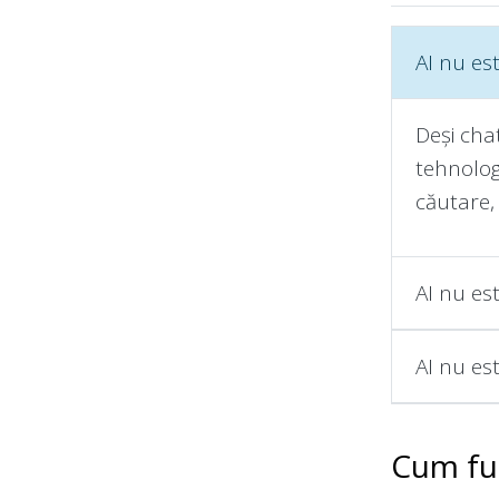
AI nu es
Deși cha
tehnolog
căutare,
AI nu es
AI nu es
Cum fu