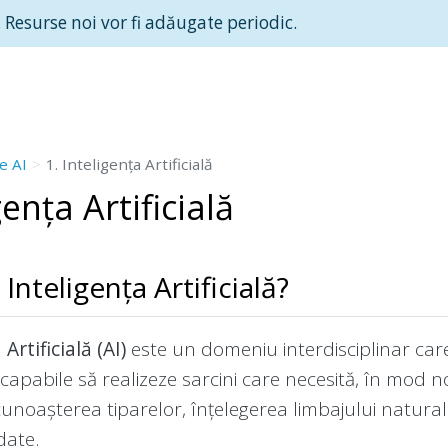
 Resurse noi vor fi adăugate periodic.
e AI
1. Inteligența Artificială
gența Artificială
Inteligența Artificială?
Artificială (AI)
este un domeniu interdisciplinar car
capabile să realizeze sarcini care necesită, în mod n
noașterea tiparelor, înțelegerea limbajului natural ș
date.