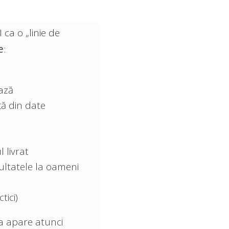
ca o „linie de
e
:
ează
ță din date
 livrat
ultatele la oameni
tici)
ea apare atunci